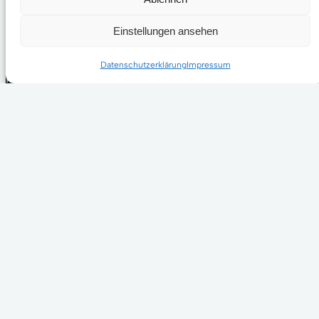
Einstellungen ansehen
©
2026
4EyesOnBirds All Rights
Reserved.
Datenschutzerklärung
Impressum
No image from this site is to be
downloaded, copied, duplicated,
sampled, modified or redistributed
without our permission!
Kein Bild von dieser Website darf ohne
unsere Genehmigung heruntergeladen,
kopiert, vervielfältigt, als Sample
verwendet, verändert oder
weiterverbreitet werden!
Kontakt
Datenschutzerklärung
Impressum