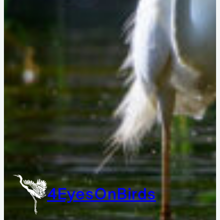
4EyesOnBirds